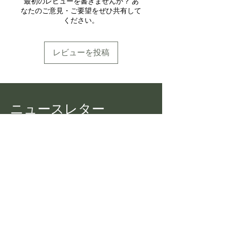
最初のレビューを書きませんか？ あ
なたのご意見・ご要望をぜひ共有して
ください。
レビューを投稿
ニュースレター
Pekoe Tips Tea からの最新情報を
すべて入手してください
Eメール
加入