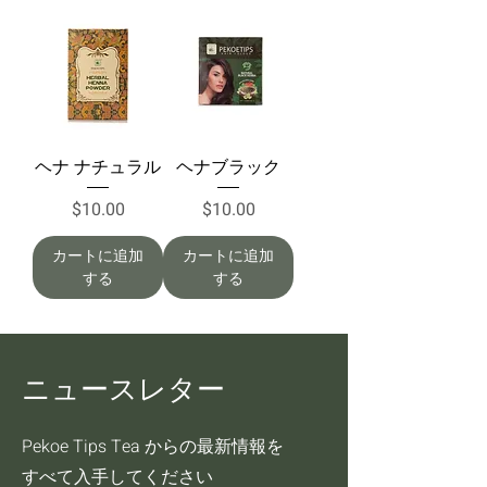
ヘナ ナチュラル
ヘナブラック
価格
価格
$10.00
$10.00
カートに追加
カートに追加
する
する
ニュースレター
Pekoe Tips Tea からの最新情報を
すべて入手してください