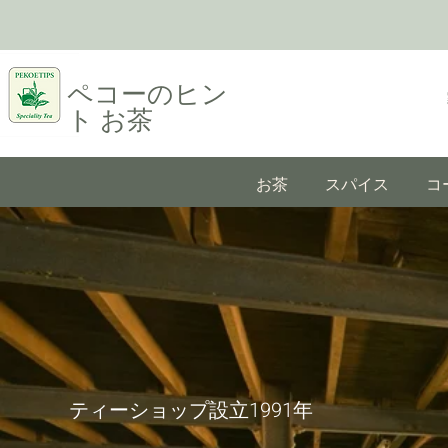
ペコーのヒン
ト
お茶
お茶
スパイス
コ
ティーショップ設立1991年