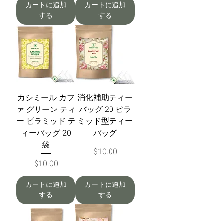
カートに追加
カートに追加
する
する
カシミール カフ
消化補助ティー
ァ グリーン ティ
バッグ 20 ピラ
ー ピラミッド テ
ミッド型ティー
ィーバッグ 20
バッグ
袋
価格
$10.00
価格
$10.00
カートに追加
カートに追加
する
する