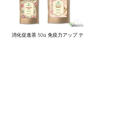
消化促進茶 50g
免疫力アップ テ
ィーバッグ
価格
$10.00
20x2g
価格
$10.00
カートに追加
カートに追加
する
する
もっと見る
ニュースレター