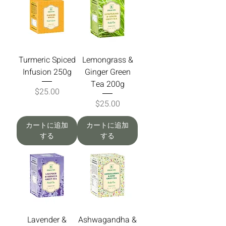
Turmeric Spiced
Lemongrass &
Infusion 250g
Ginger Green
Tea 200g
価格
$25.00
価格
$25.00
カートに追加
カートに追加
する
する
Lavender &
Ashwagandha &