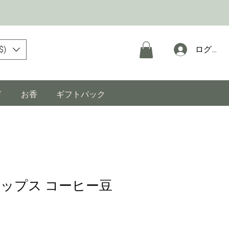
$)
ログイン
ド
お香
ギフトパック
ップス コーヒー豆