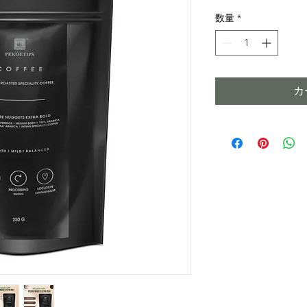
格
数量
*
カ