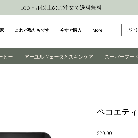
100ドル以上のご注文で送料無料
USD (
家
これが私たちです
今すぐ購入
More
ーヒー
アーユルヴェーダとスキンケア
スーパーフー
ペコエティ
価
$20.00