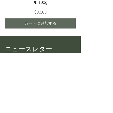
ル 100g
価格
$30.00
カートに追加する
ニュースレター
Pekoe Tips Tea からの最新情報を
すべて入手してください
Eメール
加入