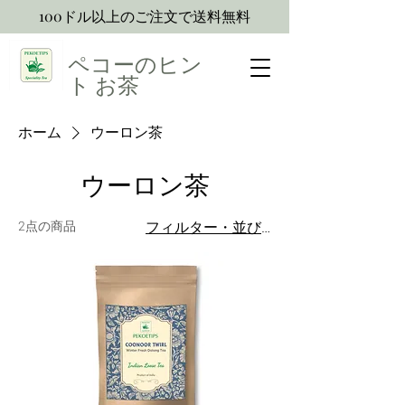
100ドル以上のご注文で送料無料
ペコーのヒン
ト
お茶
ホーム
ウーロン茶
ウーロン茶
2点の商品
フィルター・並び替え