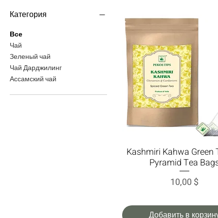
Категория
Все
Чай
Зеленый чай
Чай Дарджилинг
Ассамский чай
Kashmiri Kahwa Green 
Быстрый просмотр
Pyramid Tea Bag
Цена
10,00 $
Добавить в корзин