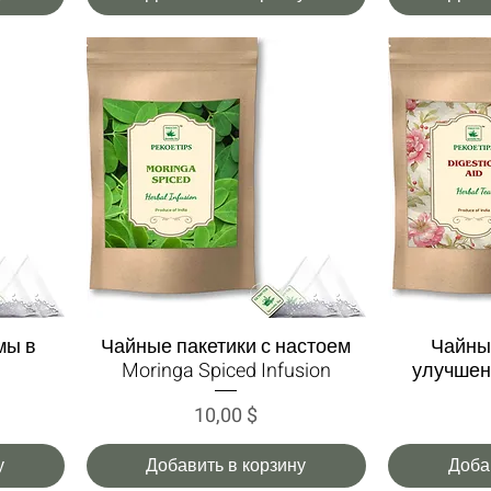
мы в
Чайные пакетики с настоем
Чайны
Быстрый просмотр
Быс
Moringa Spiced Infusion
улучшен
Цена
10,00 $
у
Добавить в корзину
Доба