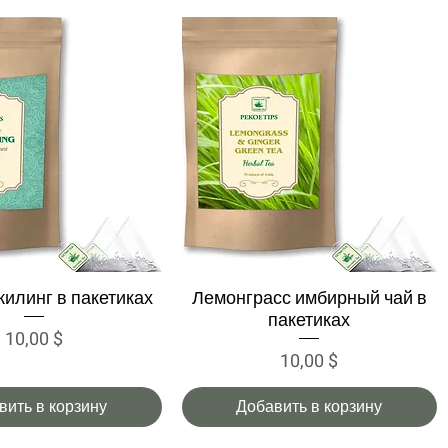
илинг в пакетиках
Лемонграсс имбирный чай в
трый просмотр
Быстрый просмотр
пакетиках
Цена
10,00 $
Цена
10,00 $
вить в корзину
Добавить в корзину