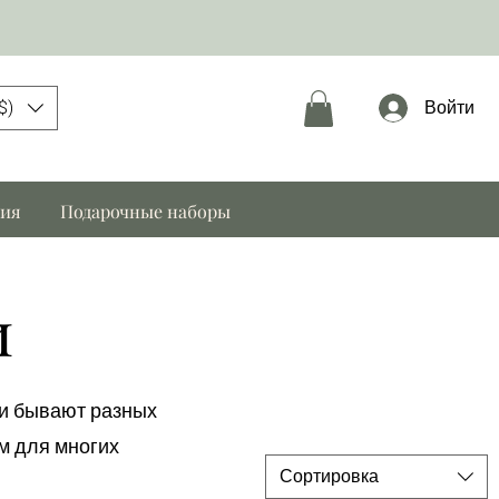
$)
Войти
ния
Подарочные наборы
и
ни бывают разных
м для многих
Сортировка