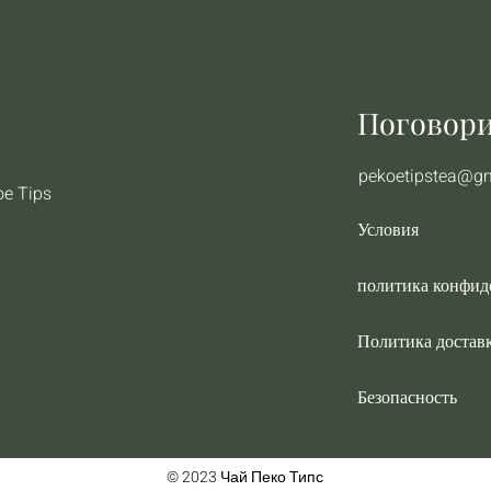
Поговори
pekoetipstea@g
oe Tips
Условия
политика конфид
Политика достав
Безопасность
© 2023 Чай Пеко Типс