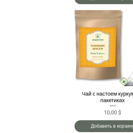
Чай с настоем курку
Быстрый просмотр
пакетиках
Цена
10,00 $
Добавить в корзин