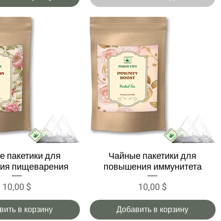
е пакетики для
Чайные пакетики для
трый просмотр
Быстрый просмотр
ия пищеварения
повышения иммунитета
Цена
Цена
10,00 $
10,00 $
вить в корзину
Добавить в корзину