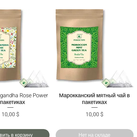
gandha Rose Power
Марокканский мятный чай в
трый просмотр
Быстрый просмотр
 пакетиках
пакетиках
Цена
Цена
10,00 $
10,00 $
вить в корзину
Нет на складе