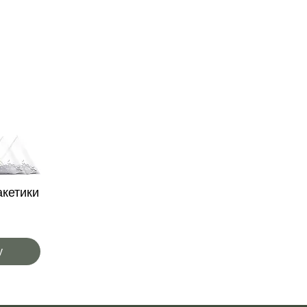
акетики
у