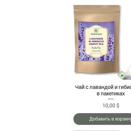
Чай с лавандой и гиби
Быстрый просмотр
в пакетиках
Цена
10,00 $
Добавить в корзин