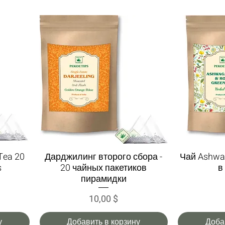
Tea 20
Дарджилинг второго сбора -
Чай Ashwa
Быстрый просмотр
Быс
s
20 чайных пакетиков
в
пирамидки
Цена
10,00 $
у
Добавить в корзину
Доба