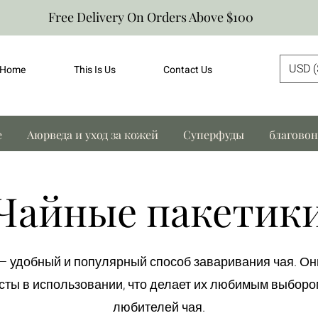
Free Delivery On Orders Above $100
USD (
Home
This Is Us
Contact Us
е
Аюрведа и уход за кожей
Суперфуды
благово
Чайные пакетик
 — удобный и популярный способ заваривания чая. О
осты в использовании, что делает их любимым выборо
любителей чая.