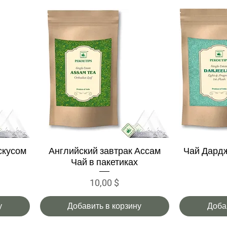
скусом
Английский завтрак Ассам
Чай Дардж
Быстрый просмотр
Быс
Чай в пакетиках
Цена
10,00 $
у
Добавить в корзину
Доба