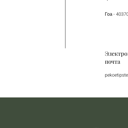
Гоа - 4037
Электро
почта
pekoetips