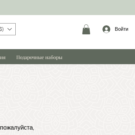
$)
Войти
ния
Подарочные наборы
 пожалуйста,