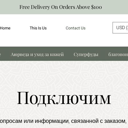
Free Delivery On Orders Above $100
USD (
Home
This Is Us
Contact Us
е
Аюрведа и уход за кожей
Суперфуды
благово
Подключим
просам или информации, связанной с заказом,