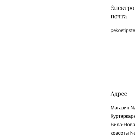
Электро
почта
pekoetips
Адрес
Магазин № 
Куртаркара
Вила-Нова
красоты Ne