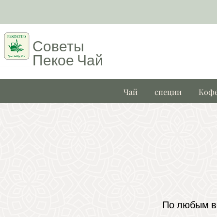
Советы
Пекое
Чай
Чай
специи
Коф
По любым во