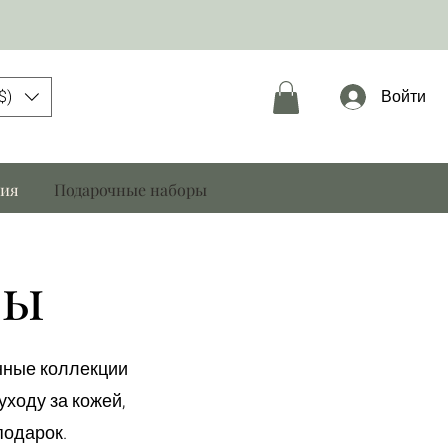
$)
Войти
ния
Подарочные наборы
ры
нные коллекции
уходу за кожей,
подарок.