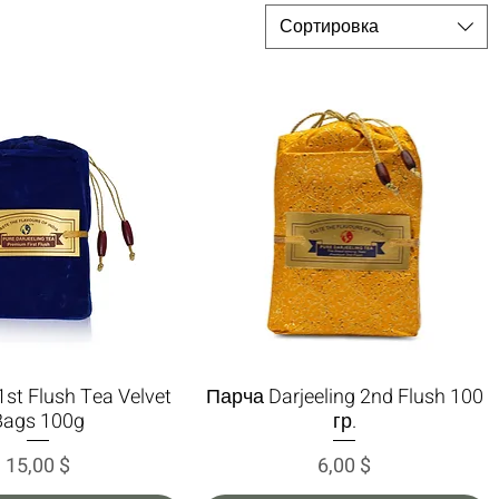
Сортировка
1st Flush Tea Velvet
Парча Darjeeling 2nd Flush 100
трый просмотр
Быстрый просмотр
Bags 100g
гр.
Цена
Цена
15,00 $
6,00 $