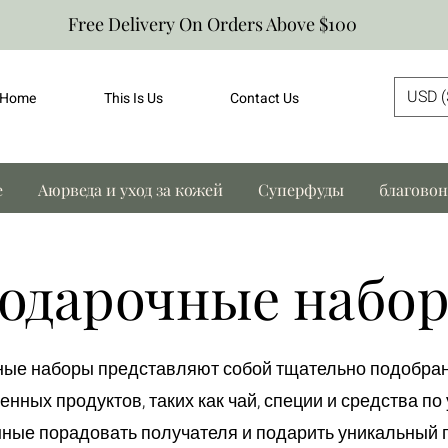
Free Delivery On Orders Above $100
USD (
Home
This Is Us
Contact Us
е
Аюрведа и уход за кожей
Суперфуды
благово
одарочные набо
ые наборы представляют собой тщательно подобра
нных продуктов, таких как чай, специи и средства по 
ные порадовать получателя и подарить уникальный 