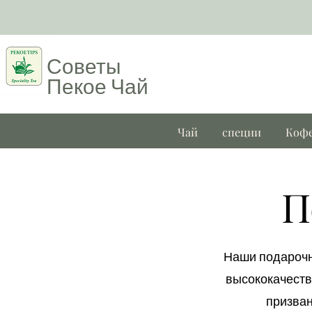
Советы
Пекое
Чай
Чай
специи
Коф
П
Наши подарочн
высококачестве
призван