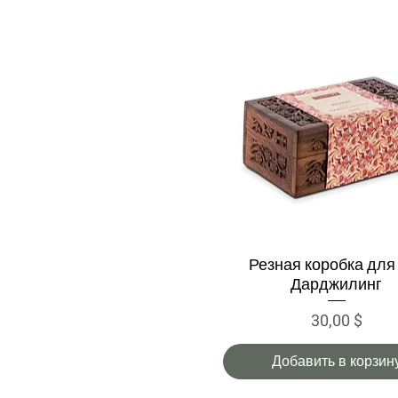
Резная коробка для
Быстрый просмотр
Дарджилинг
Цена
30,00 $
Добавить в корзин