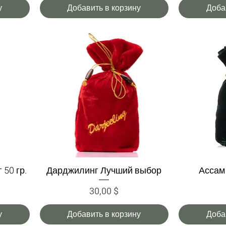
у
Добавить в корзину
Доба
50 гр.
Дарджилинг Лучший выбор
Ассам
Быстрый просмотр
Быс
Цена
30,00 $
у
Добавить в корзину
Доба