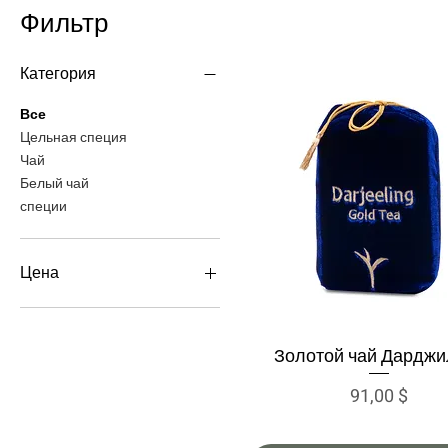
Фильтр
Категория
Все
Цельная специя
Чай
Белый чай
специи
Цена
6 $
200 $
Золотой чай Дарджи
Быстрый просмотр
Цена
91,00 $