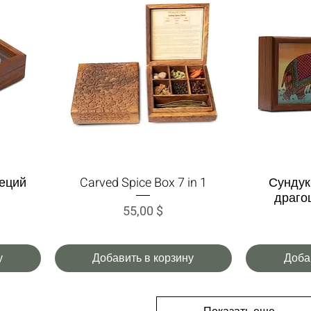
пеций
Carved Spice Box 7 in 1
Сундук
Быстрый просмотр
Быс
драго
Цена
55,00 $
у
Добавить в корзину
Доба