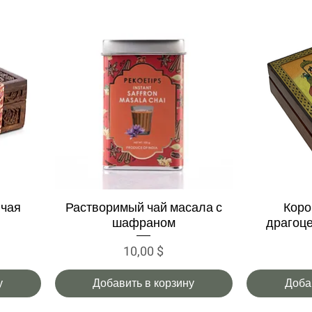
 чая
Растворимый чай масала с
Коро
Быстрый просмотр
Быс
шафраном
драгоц
Цена
10,00 $
у
Добавить в корзину
Доба