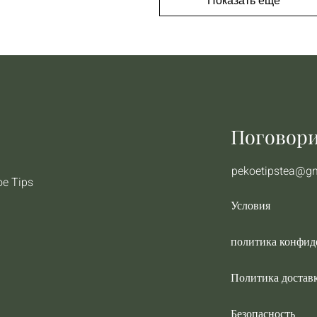
Показать еще
Поговори
pekoetipstea@g
oe Tips
Условия
политика конфид
Политика достав
Безопасность