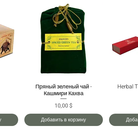
Пряный зеленый чай -
Herbal T
Быстрый просмотр
Быс
Кашмири Кахва
Цена
10,00 $
у
Добавить в корзину
Доба