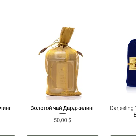
линг
Золотой чай Дарджилинг
Darjeeling 
Быстрый просмотр
Быс
Цена
50,00 $