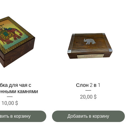
бка для чая с
Слон 2 в 1
трый просмотр
Быстрый просмотр
енными камнями
Цена
20,00 $
Цена
10,00 $
вить в корзину
Добавить в корзину