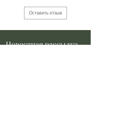
Оставить отзыв
Новостная рассылка
Будьте в курсе всех последних
новостей от Pekoe Tips Tea
Электронная почта
Присоединиться