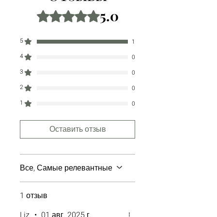
5.0
Оценка: 5 из 5 звезд.
5
1
4
0
3
0
2
0
1
0
Оставить отзыв
Все, Самые релевантные
1 отзыв
Liz
•
01 авг. 2025 г.