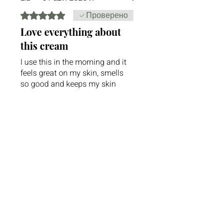
Проверено
Оценка: 5 из 5 звезд.
Love everything about
this cream
I use this in the morning and it
feels great on my skin, smells
so good and keeps my skin
hydrated and happy shipping
was rediculously fast. I highly
recommend!
Была ли эта статья полезна?
Да
Новостная рассылка
Будьте в курсе всех последних