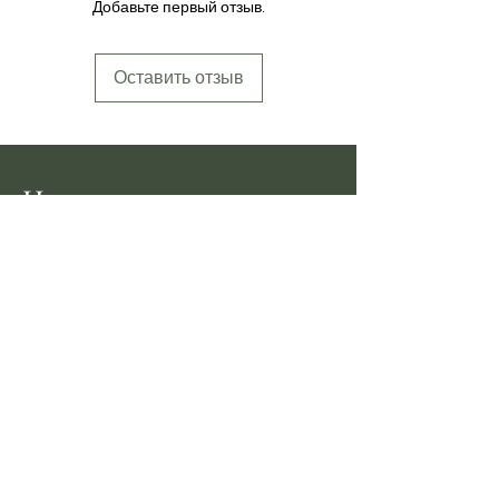
Добавьте первый отзыв.
Оставить отзыв
Новостная рассылка
Будьте в курсе всех последних
новостей от Pekoe Tips Tea
Электронная почта
Присоединиться