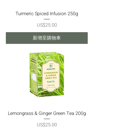
Turmeric Spiced Infusion 250g
價格
US$25.00
新增至購物車
Lemongrass & Ginger Green Tea 200g
價格
US$25.00