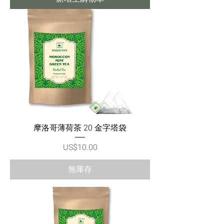
摩洛哥薄荷茶 20 金字塔袋
價格
US$10.00
無庫存