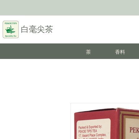
白毫尖茶
茶
香料