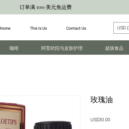
订单满 100 美元免运费
USD (
Home
This Is Us
Contact Us
咖啡
阿育吠陀与皮肤护理
超级食品
玫瑰油
價
US$30.00
格