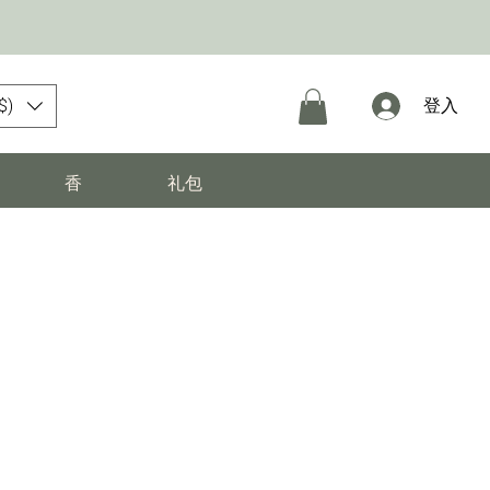
$)
登入
香
礼包