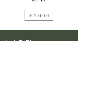
후기 남기기
뉴스 레터
Pekoe Tips Tea의 모든 최신 정보를
확인하세요.
이메일
가입하다