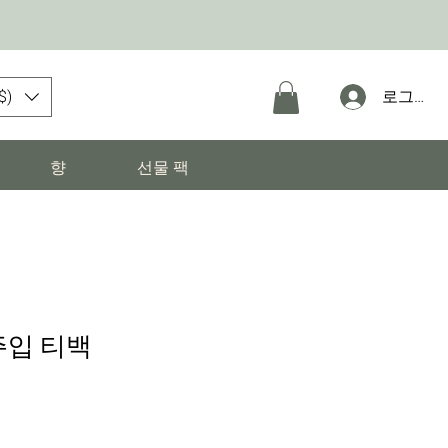
$)
로그인
향
선물 팩
주입 티백