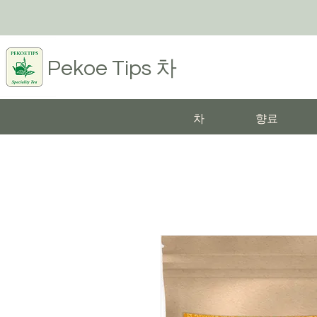
Pekoe Tips
차
차
향료