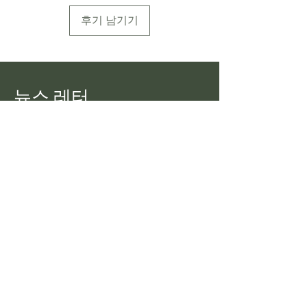
후기 남기기
뉴스 레터
Pekoe Tips Tea의 모든 최신 정보를
확인하세요.
이메일
가입하다
우리에게 이야기