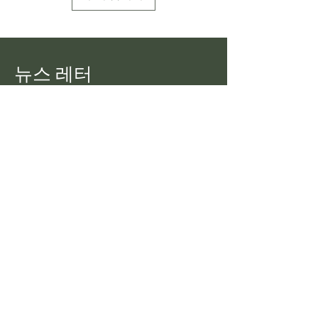
뉴스 레터
Pekoe Tips Tea의 모든 최신 정보를
확인하세요.
이메일
가입하다
우리에게 이야기
pekoetipstea@gmail.com